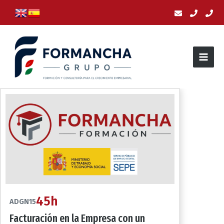
Ir
al
contenido
45h
ADGN15
Facturación en la Empresa con un