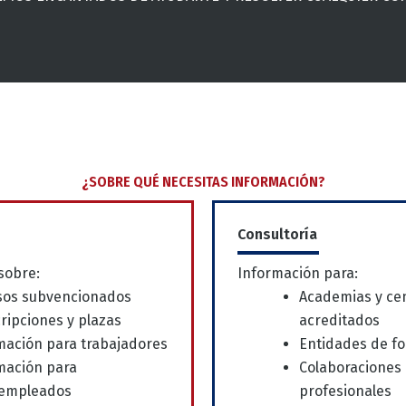
¿SOBRE QUÉ NECESITAS INFORMACIÓN?
Consultoría
sobre:
Información para:
sos subvencionados
Academias y ce
ripciones y plazas
acreditados
mación para trabajadores
Entidades de f
mación para
Colaboraciones
empleados
profesionales