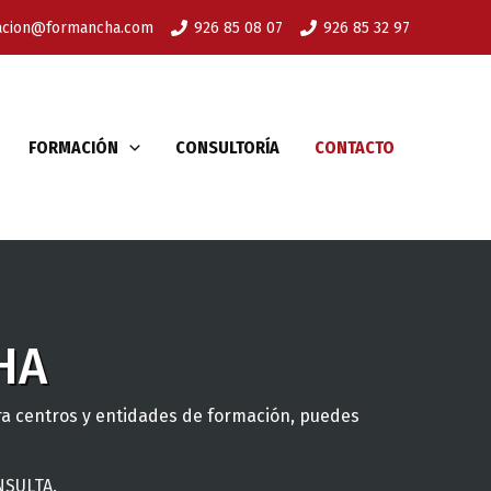
acion@formancha.com
926 85 08 07
926 85 32 97
FORMACIÓN
CONSULTORÍA
CONTACTO
HA
ra centros y entidades de formación, puedes
SULTA.