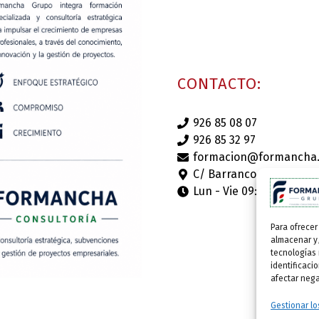
CONTACTO:
926 85 08 07
926 85 32 97
formacion@formancha
C/ Barranco Albacete 20,
Lun - Vie 09:00-14:00h y
Para ofrecer
almacenar y/
tecnologías
identificaci
afectar nega
Gestionar lo