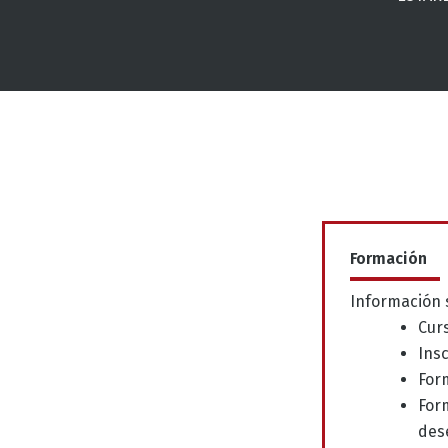
Formación
Información 
Cur
Insc
For
For
des